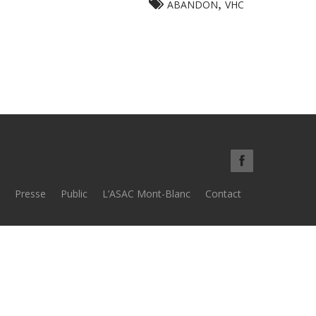
,
ABANDON
VHC
Presse
Public
L’ASAC Mont-Blanc
Contact