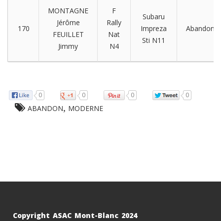
MONTAGNE
F
Subaru
Jérôme
Rally
170
Impreza
Abandon
FEUILLET
Nat
Sti N11
Jimmy
N4
rolex imitat
0
0
0
0
,
ABANDON
MODERNE
Copyright ASAC Mont-Blanc 2024