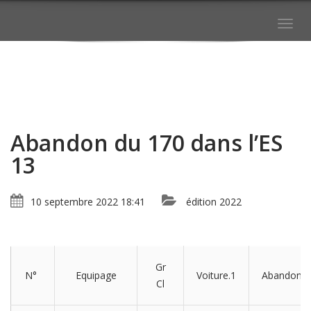
Togg
navig
Abandon du 170 dans l’ES
13
10 septembre 2022 18:41
édition 2022
Gr
N°
Equipage
Voiture.1
Abandon
Cl