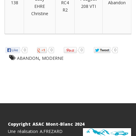
138
RC4
Abandon
EHRE
208 VTI
R2
Christine
replica tag heuer
0
0
0
0
,
ABANDON
MODERNE
Copyright ASAC Mont-Blanc 2024
Une réalisation A.FREZARD