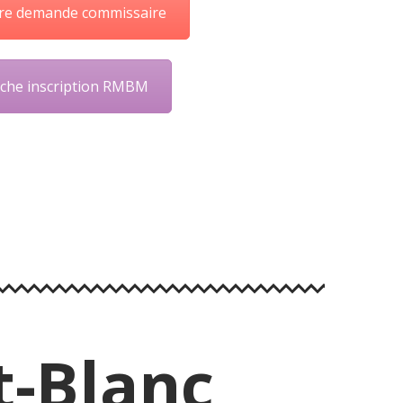
tre demande commissaire
iche inscription RMBM
t-Blanc