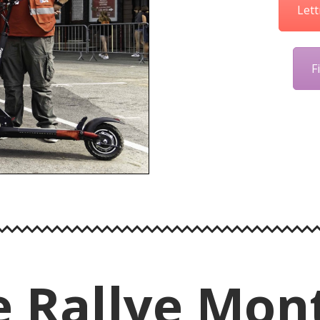
Let
F
 Rallye Mon